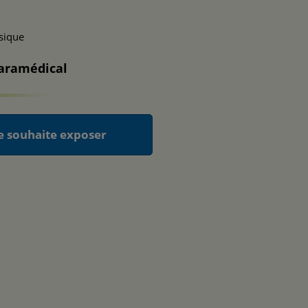
ysique
paramédical
e souhaite exposer