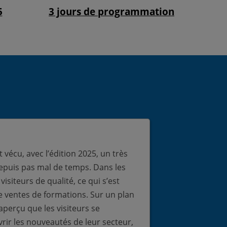
5
3 jours de programmation
écu, avec l’édition 2025, un très
Concernant la c
depuis pas mal de temps. Dans les
comble, plus d
 visiteurs de qualité, ce qui s’est
personnes debou
e ventes de formations. Sur un plan
d’intérêt que n
aperçu que les visiteurs se
rejoindre direc
rir les nouveautés de leur secteur,
discussion.