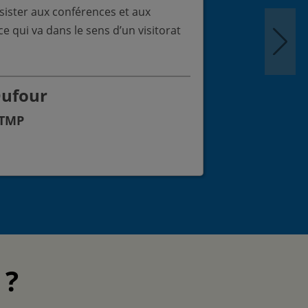
ister aux conférences et aux
e qui va dans le sens d’un visitorat
Dufour
Er
ITMP
Vic
de 
Fon
 ?