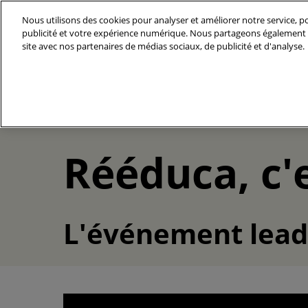
Accéder
Nous utilisons des cookies pour analyser et améliorer notre service, po
au
publicité et votre expérience numérique. Nous partageons également d
17-19 Septembre 2026
contenu
site avec nos partenaires de médias sociaux, de publicité et d'analyse.
Paris - Porte de Versailles, Pavi
Le Salon
La press
Nos Part
Rééduca, c'e
Instituti
Nos eng
Thème 2
L'événement lead
performa
toutes s