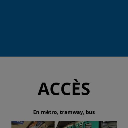
ACCÈS
En métro, tramway, bus